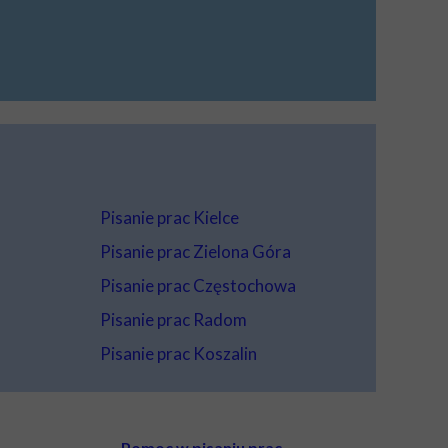
Pisanie prac Kielce
Pisanie prac Zielona Góra
Pisanie prac Częstochowa
Pisanie prac Radom
Pisanie prac Koszalin
Pomoc w pisaniu prac