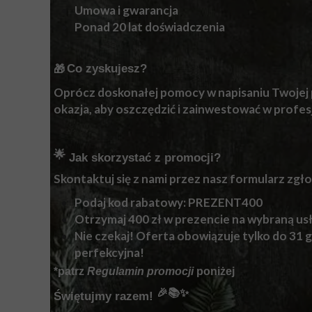
Umowa i gwarancja
Ponad 20 lat doświadczenia
Co zyskujesz?
🎁
Oprócz doskonałej pomocy w napisaniu Twojej p
okazja, aby oszczędzić i zainwestować w profes
🌟
Jak skorzystać z promocji?
Skontaktuj się z nami przez nasz formularz zgł
Podaj kod rabatowy: PREZENT400
Otrzymaj 400 zł w prezencie na wybraną us
Nie czekaj! Oferta obowiązuje tylko do 31 g
perfekcyjna!
*patrz
Regulamin promocji
poniżej
🎉📚✨
Świętujmy razem!