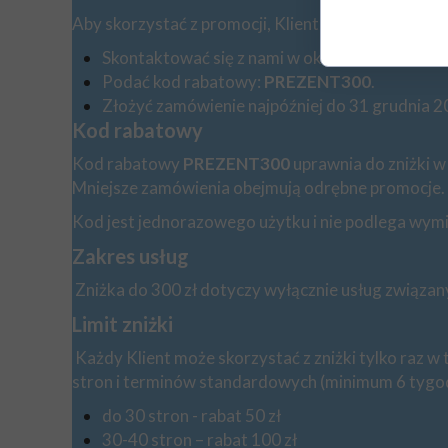
Aby skorzystać z promocji, Klient musi:
Skontaktować się z nami w okresie trwania pro
Podać kod rabatowy:
PREZENT300
.
Złożyć zamówienie najpóźniej do 31 grudnia 20
Kod rabatowy
Kod rabatowy
PREZENT300
uprawnia do zniżki w
Mniejsze zamówienia obejmują odrębne promocje.
Kod jest jednorazowego użytku i nie podlega wym
Zakres usług
Zniżka do 300 zł dotyczy wyłącznie usług związany
Limit zniżki
Każdy Klient może skorzystać z zniżki tylko raz w
stron i terminów standardowych (minimum 6 tygodn
do 30 stron - rabat 50 zł
30-40 stron – rabat 100 zł