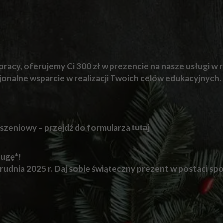
racy, oferujemy Ci 300 zł w prezencie na nasze usługi w
jonalne wsparcie w realizacji Twoich celów edukacyjnych.
oszeniowy – przejdź do formularza
tutaj
ługę*!
rudnia 2025 r. Daj sobie świąteczny prezent w postaci spo