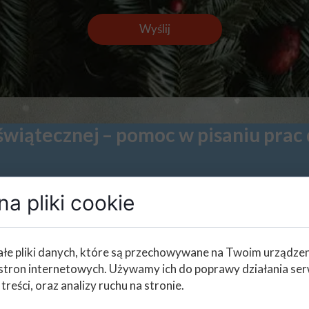
Wyślij
wiątecznej – pomoc w pisaniu prac 
a pliki cookie
ania z naszych usług pisania prac z atrakcyjną zniżką do 400
łe pliki danych, które są przechowywane na Twoim urządze
stron internetowych. Używamy ich do poprawy działania ser
rudnia 2025 r.
 treści, oraz analizy ruchu na stronie.