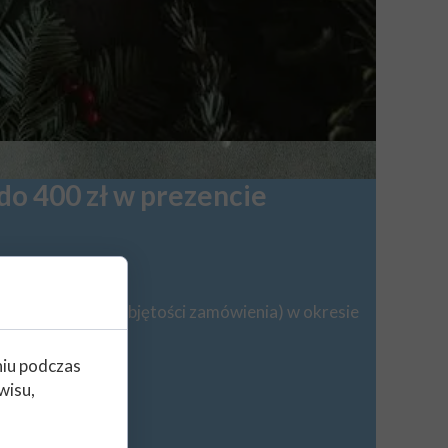
do 400 zł w prezencie
 zł (zależnie od objętości zamówienia) w okresie
niu podczas
wisu,