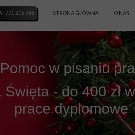
 - 791 205 746
STRONA GŁÓWNA
O NAS
Pomoc w pisaniu pr
 Święta - do 400 zł 
prace dyplomowe