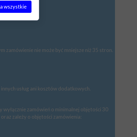
a wszystkie
aj
ym zamówienie nie może być mniejsze niż 35 stron.
e innych usług ani kosztów dodatkowych.
zy wyłącznie zamówień o minimalnej objętości 30
oraz zależy o objętości zamówienia: