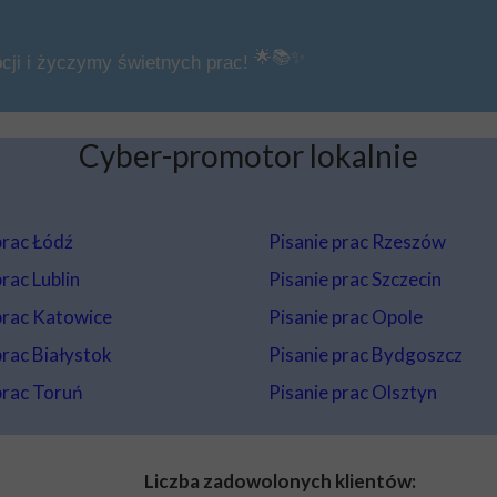
🌟📚✨
cji i życzymy świetnych prac!
Cyber-promotor lokalnie
prac Łódź
Pisanie prac Rzeszów
rac Lublin
Pisanie prac Szczecin
prac Katowice
Pisanie prac Opole
rac Białystok
Pisanie prac Bydgoszcz
prac Toruń
Pisanie prac Olsztyn
Liczba zadowolonych klientów: