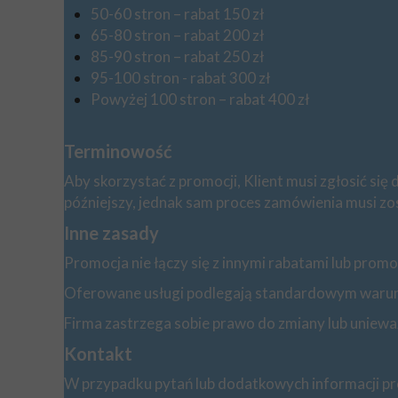
50-60 stron – rabat 150 zł
65-80 stron – rabat 200 zł
85-90 stron – rabat 250 zł
95-100 stron - rabat 300 zł
Powyżej 100 stron – rabat 400 zł
Terminowość
Aby skorzystać z promocji, Klient musi zgłosić si
późniejszy, jednak sam proces zamówienia musi zos
Inne zasady
Promocja nie łączy się z innymi rabatami lub promo
Oferowane usługi podlegają standardowym warunk
Firma zastrzega sobie prawo do zmiany lub uniew
Kontakt
W przypadku pytań lub dodatkowych informacji pr