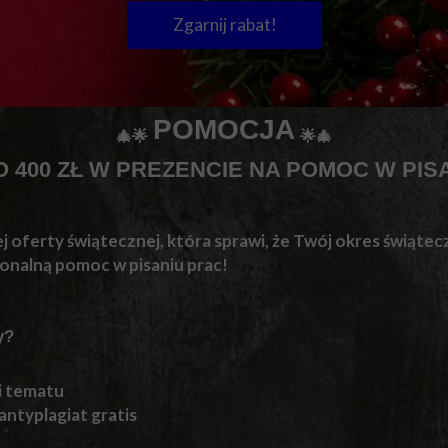
Zgarnij rabat!
POMOCJA
🎄🌟
🌟🎄
 400 ZŁ W PREZENCIE NA POMOC W PIS
 oferty świątecznej, która sprawi, że Twój okres świątec
onalną pomoc w pisaniu prac!
y?
i tematu
 antyplagiat gratis