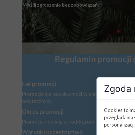
ślij zgłoszenie bez zobowiązań:
Wy
Regulamin promocji ś
Cel promocji
Zgoda n
Promocja ma na celu umożliwienie Klientom skorzyst
świątecznym.
Cookies to ma
Okres promocji
przeglądania 
Promocja obowiązuje od 6 grudnia 2025 r. do 31 g
personalizacji
Warunki uczestnictwa