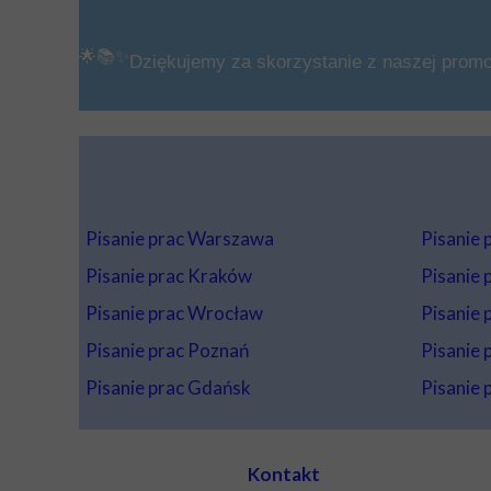
🌟📚✨
Dziękujemy za skorzystanie z naszej promo
Pisanie prac Warszawa
Pisanie 
Pisanie prac Kraków
Pisanie p
Pisanie prac Wrocław
Pisanie 
Pisanie prac Poznań
Pisanie p
Pisanie prac Gdańsk
Pisanie 
Kontakt