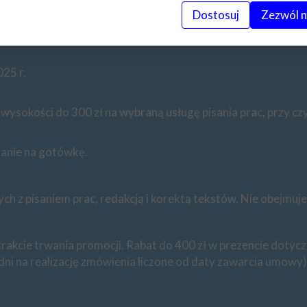
Dostosuj
Zezwól n
mocji poprzez formularz na naszej stronie internetowej –
tut
25 r.
 wysokości do 300 zł na wybraną usługę pisania prac, przy cz
ianie na gotówkę.
ch z pisaniem prac, redakcją i korektą tekstów. Nie obejmuj
 trakcie trwania promocji. Rabat do 400 zł w prezencie dotyc
i na realizację zmówienia liczone od daty zawarcia umowy) 