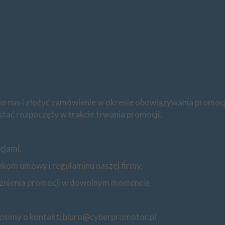
ę do nas i złożyć zamówienie w okresie obowiązywania promocj
tać rozpoczęty w trakcie trwania promocji.
cjami.
om umowy i regulaminu naszej firmy.
ażnienia promocji w dowolnym momencie.
osimy o kontakt:
biuro@cyberpromotor.pl