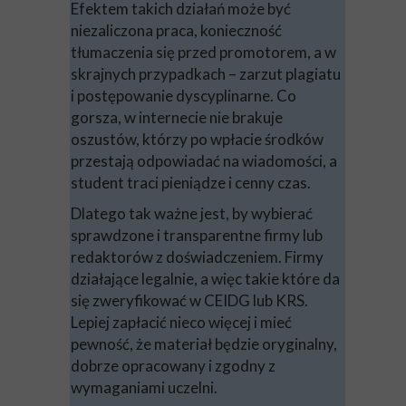
Efektem takich działań może być
niezaliczona praca, konieczność
tłumaczenia się przed promotorem, a w
skrajnych przypadkach – zarzut plagiatu
i postępowanie dyscyplinarne. Co
gorsza, w internecie nie brakuje
oszustów, którzy po wpłacie środków
przestają odpowiadać na wiadomości, a
student traci pieniądze i cenny czas.
Dlatego tak ważne jest, by wybierać
sprawdzone i transparentne firmy lub
redaktorów z doświadczeniem. Firmy
działające legalnie, a więc takie które da
się zweryfikować w CEIDG lub KRS.
Lepiej zapłacić nieco więcej i mieć
pewność, że materiał będzie oryginalny,
dobrze opracowany i zgodny z
wymaganiami uczelni.