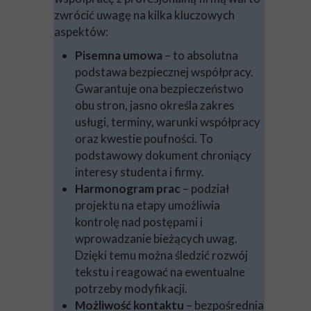
zwrócić uwagę na kilka kluczowych
aspektów:
Pisemna umowa
– to absolutna
podstawa bezpiecznej współpracy.
Gwarantuje ona bezpieczeństwo
obu stron, jasno określa zakres
usługi, terminy, warunki współpracy
oraz kwestie poufności. To
podstawowy dokument chroniący
interesy studenta i firmy.
Harmonogram prac
– podział
projektu na etapy umożliwia
kontrolę nad postępami i
wprowadzanie bieżących uwag.
Dzięki temu można śledzić rozwój
tekstu i reagować na ewentualne
potrzeby modyfikacji.
Możliwość kontaktu
– bezpośrednia