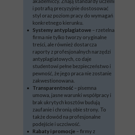
akademiccy. Znają standardy uczelni
i potrafią precyzyjnie dostosować
styl oraz poziom pracy do wymagań
konkretnego kierunku.
Systemy antyplagiatowe
– rzetelna
firma nie tylko tworzy oryginalne
treści, ale również dostarcza
raporty z profesjonalnych narzędzi
antyplagiatowych, co daje
studentowi pełne bezpieczeństwo i
pewność, że jego praca nie zostanie
zakwestionowana.
Transparentność
– pisemna
umowa, jasne warunki współpracy i
brak ukrytych kosztów budują
zaufanie i chronią obie strony. To
także dowód na profesjonalne
podejście i uczciwość.
Rabaty i promocje
– firmy z