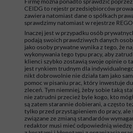
Firmę można ponadto sprawdzić poprzez 
CEIDG to rejestr przedsiębiorców prowa
zawiera natomiast dane o spółkach prawa
sprawdzimy natomiast w rejestrze REGO
Inaczej jest w przypadku osób prywatnyc
podają swoich prawdziwych danych osobo
jako osoby prywatne wynika z tego, że na
wykonywania tego typu pracy, aby zatrudn
klienci szybko zostawią swoje opinie o 
jest rynkiem trudnym dla indywidualneg
nikt dobrowolnie nie działa tam jako sa
pomoc w pisaniu prac, który inwestuje d
zleceń. Tym niemniej, żeby sobie taką st
nie zatrudni przecież byle kogo, kto móg
są zatem starannie dobierani, a często t
tylko przed przystąpieniem do pracy, ale 
związane ze zmianą standardów wymagań 
redaktor musi mieć odpowiednią wiedzę i
z kosztami i kłopotami z organizacją pra