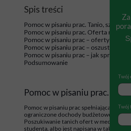
Spis treści
Za
Pomoc w pisaniu prac. Tanio, szybko, a
pora
Pomoc w pisaniu prac. Oferta renomo
S
Pomoc w pisaniu prac – oferty od os
Pomoc w pisaniu prac – oszustwa – gr
Pomoc w pisaniu prac – jak sprawdzić
Podsumowanie
Twój 
Pomoc w pisaniu prac. Tanio,
Twój 
Pomoc w pisaniu prac spełniająca określo
ograniczone dochody budżetowe, jednak o
Poszukiwanie tanich ofert w mediach spo
studenta, albo jest napisana w taki spos