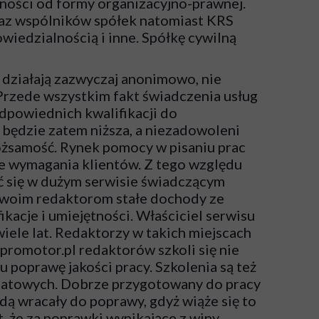
ności od formy organizacyjno-prawnej.
raz wspólników spółek natomiast KRS
wiedzialnością i inne. Spółkę cywilną
 działają zazwyczaj anonimowo, nie
rzede wszystkim fakt świadczenia usług
odpowiednich kwalifikacji do
y będzie zatem niższa, a niezadowoleni
ożsamość. Rynek pomocy w pisaniu prac
e wymagania klientów. Z tego względu
ić się w dużym serwisie świadczącym
 swoim redaktorom stałe dochody ze
ikacje i umiejętności. Właściciel serwisu
wiele lat. Redaktorzy w takich miejscach
promotor.pl
redaktorów szkoli się nie
u poprawę jakości pracy. Szkolenia są też
giatowych. Dobrze przygotowany do pracy
dą wracały do poprawy, gdyż wiąże się to
t, że za poprawki wynikające z winy