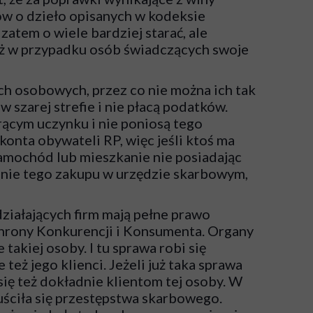
ów o dzieło opisanych w kodeksie
tem o wiele bardziej starać, ale
 niż w przypadku osób świadczących swoje
ch osobowych, przez co nie można ich tak
 szarej strefie i nie płacą podatków.
orącym uczynku i nie poniosą tego
onta obywateli RP, więc jeśli ktoś ma
 samochód lub mieszkanie nie posiadając
enie tego zakupu w urzędzie skarbowym,
działających firm mają pełne prawo
hrony Konkurencji i Konsumenta. Organy
takiej osoby. I tu sprawa robi się
też jego klienci. Jeżeli już taka sprawa
ię też dokładnie klientom tej osoby. W
ściła się przestępstwa skarbowego.