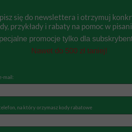
pisz się do newslettera i otrzymuj konk
le czy bezpiecznie?
dy, przykłady i rabaty na pomoc w pisani
wanej firmy czy osoby prywatnej? Co wybrać?
pecjalne promocje tylko dla subskryben
ób prywatnych. Uwaga na oszustwa!!!
upy i funpage’e na Facebooku
Nawet do 500 zł taniej!
 ofertę?
e-mail:
 szybko, ale czy bezpiecznie?
telefon, na który orzymasz kody rabatowe
ne normy jakościowe nie może być ekstremalnie tan
czekiwanie, że ktoś napisze za nich pracę za parę
łecznościowych kończy się zazwyczaj katastrofalni
ób, że wstyd ją komukolwiek pokazać.