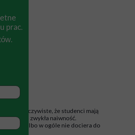
retne
u prac.
tów.
ia. Jest oczywiste, że studenci mają
 złotych to zwykła naiwność.
e. Praca albo w ogóle nie dociera do