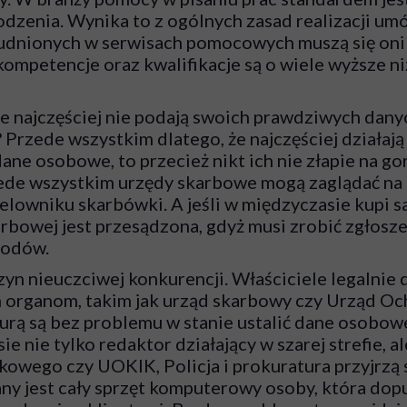
dzenia. Wynika to z ogólnych zasad realizacji um
dnionych w serwisach pomocowych muszą się oni za
h kompetencje oraz kwalifikacje są o wiele wyższe
 najczęściej nie podają swoich prawdziwych dany
zede wszystkim dlatego, że najczęściej działają w
dane osobowe, to przecież nikt ich nie złapie na g
ede wszystkim urzędy skarbowe mogą zaglądać na k
a celowniku skarbówki. A jeśli w międzyczasie kupi
rbowej jest przesądzona, gdyż musi zrobić zgłosz
chodów.
yn nieuczciwej konkurencji. Właściciele legalnie 
 organom, takim jak urząd skarbowy czy Urząd Oc
turą są bez problemu w stanie ustalić dane osobowe 
ie tylko redaktor działający w szarej strefie, ale 
owego czy UOKIK, Policja i prokuratura przyjrzą s
y jest cały sprzęt komputerowy osoby, która dopu