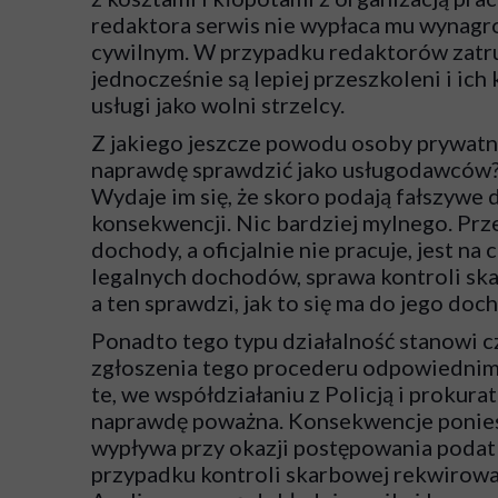
redaktora serwis nie wypłaca mu wynagro
cywilnym. W przypadku redaktorów zatru
jednocześnie są lepiej przeszkoleni i ic
usługi jako wolni strzelcy.
Z jakiego jeszcze powodu osoby prywatne
naprawdę sprawdzić jako usługodawców? Pr
Wydaje im się, że skoro podają fałszywe 
konsekwencji. Nic bardziej mylnego. Prz
dochody, a oficjalnie nie pracuje, jest n
legalnych dochodów, sprawa kontroli ska
a ten sprawdzi, jak to się ma do jego do
Ponadto tego typu działalność stanowi cz
zgłoszenia tego procederu odpowiednim
te, we współdziałaniu z Policją i prokura
naprawdę poważna. Konsekwencje poniesie n
wypływa przy okazji postępowania podatk
przypadku kontroli skarbowej rekwirowan