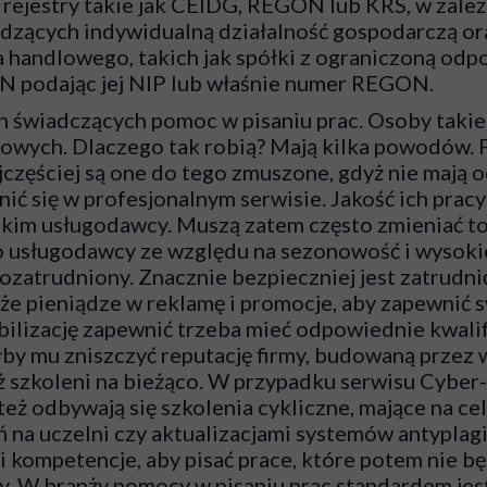
rejestry takie jak CEIDG, REGON lub KRS, w zależ
dzących indywidualną działalność gospodarczą o
 handlowego, takich jak spółki z ograniczoną odpo
N podając jej NIP lub właśnie numer REGON.
h świadczących pomoc w pisaniu prac. Osoby takie
wych. Dlaczego tak robią? Mają kilka powodów. P
jczęściej są one do tego zmuszone, gdyż nie mają 
ić się w profesjonalnym serwisie. Jakość ich prac
takim usługodawcy. Muszą zatem często zmieniać t
o usługodawcy ze względu na sezonowość i wysoki
mozatrudniony. Znacznie bezpieczniej jest zatrudn
uże pieniądze w reklamę i promocje, aby zapewnić
abilizację zapewnić trzeba mieć odpowiednie kwalif
łby mu zniszczyć reputację firmy, budowaną przez 
eż szkoleni na bieżąco. W przypadku serwisu
Cyber-
też odbywają się szkolenia cykliczne, mające na cel
na uczelni czy aktualizacjami systemów antypla
 kompetencje, aby pisać prace, które potem nie bę
cy. W branży pomocy w pisaniu prac standardem jes