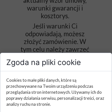
aktualny wzór umowy,
warunki gwarancji i
kosztorys.
Jeśli warunki Ci
odpowiadają, możesz
złożyć zamówienie. W
tym celu należy zawrzeć
umowę.
Zgoda na pliki cookie
Umowę najlepiej wysłać do
Cookies to małe pliki danych, które są
nas mailem. Wystarczy
przechowywane na Twoim urządzeniu podczas
wypełniona w Wordzie
przeglądania stron internetowych. Używamy ich do
umowa z dołączonym do
poprawy działania serwisu, personalizacji treści, oraz
niej zabezpieczonym
analizy ruchu na stronie.
zdjęciem dokumentu