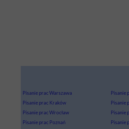
Pisanie prac Warszawa
Pisanie 
Pisanie prac Kraków
Pisanie p
Pisanie prac Wrocław
Pisanie 
Pisanie prac Poznań
Pisanie p