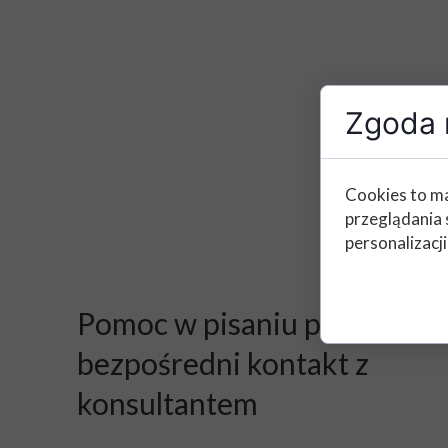
Zgoda n
Cookies to ma
przeglądania 
Pisa
personalizacji
Pomoc w pisaniu prac -
bezpośredni kontakt z
konsultantem