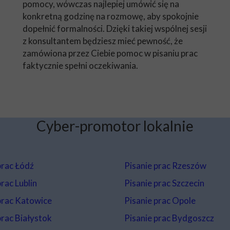
pomocy, wówczas najlepiej umówić się na
konkretną godzinę na rozmowę, aby spokojnie
dopełnić formalności. Dzięki takiej wspólnej sesji
z konsultantem będziesz mieć pewność, że
zamówiona przez Ciebie pomoc w pisaniu prac
faktycznie spełni oczekiwania.
Cyber-promotor lokalnie
prac Łódź
Pisanie prac Rzeszów
rac Lublin
Pisanie prac Szczecin
prac Katowice
Pisanie prac Opole
rac Białystok
Pisanie prac Bydgoszcz