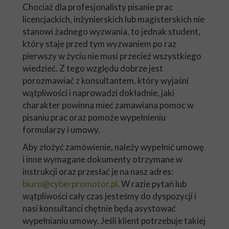
Chociaż dla profesjonalisty pisanie prac
licencjackich, inżynierskich lub magisterskich nie
stanowi żadnego wyzwania, to jednak student,
który staje przed tym wyzwaniem po raz
pierwszy w życiu nie musi przecież wszystkiego
wiedzieć. Z tego względu dobrze jest
porozmawiać z konsultantem, który wyjaśni
wątpliwości i naprowadzi dokładnie, jaki
charakter powinna mieć zamawiana pomoc w
pisaniu prac oraz pomoże wypełnieniu
formularzy i umowy.
Aby złożyć zamówienie, należy wypełnić umowę
i inne wymagane dokumenty otrzymane w
instrukcji oraz przesłać je na nasz adres:
biuro@cyberpromotor.pl
. W razie pytań lub
wątpliwości cały czas jesteśmy do dyspozycji i
nasi konsultanci chętnie będą asystować
wypełnianiu umowy. Jeśli klient potrzebuje takiej