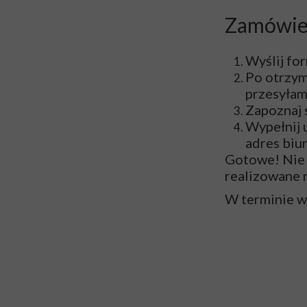
Zamówien
Wyślij fo
Po otrzym
przesyłam
Zapoznaj 
Wypełnij 
adres biu
Gotowe! Nie 
realizowane 
W terminie 