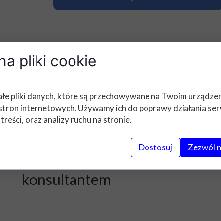
a pliki cookie
Złóż zamówienie
łe pliki danych, które są przechowywane na Twoim urządze
stron internetowych. Używamy ich do poprawy działania ser
nie prac - składanie zamów
 treści, oraz analizy ruchu na stronie.
Dostosuj
Zezwól n
Wypełnij umowę razem z
konsultantem