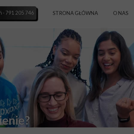
 - 791 205 746
STRONA GŁÓWNA
O NAS
ienie?